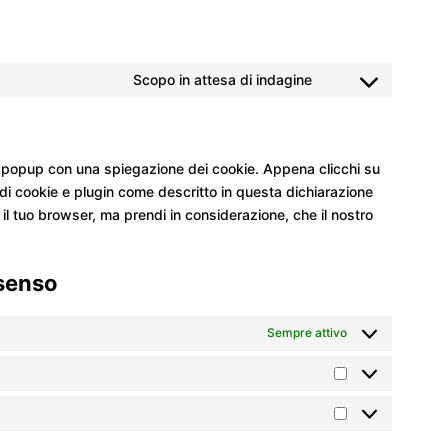
Scopo in attesa di indagine
Consent
to
service
varie
un popup con una spiegazione dei cookie. Appena clicchi su
 di cookie e plugin come descritto in questa dichiarazione
o il tuo browser, ma prendi in considerazione, che il nostro
nsenso
Sempre attivo
Statistiche
Marketing