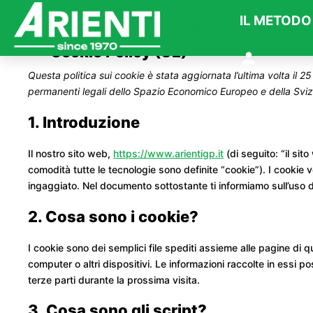
IL METODO
Arienti
Vai
Cookie Policy (UE)
al
AREA
contenuto
Questa politica sui cookie è stata aggiornata l’ultima volta il 25
permanenti legali dello Spazio Economico Europeo e della Sviz
RISERVA
1. Introduzione
Il nostro sito web,
https://www.arientigp.it
(di seguito: “il sito
comodità tutte le tecnologie sono definite “cookie”). I cookie
ingaggiato. Nel documento sottostante ti informiamo sull’uso d
2. Cosa sono i cookie?
I cookie sono dei semplici file spediti assieme alle pagine di q
computer o altri dispositivi. Le informazioni raccolte in essi po
terze parti durante la prossima visita.
3. Cosa sono gli script?