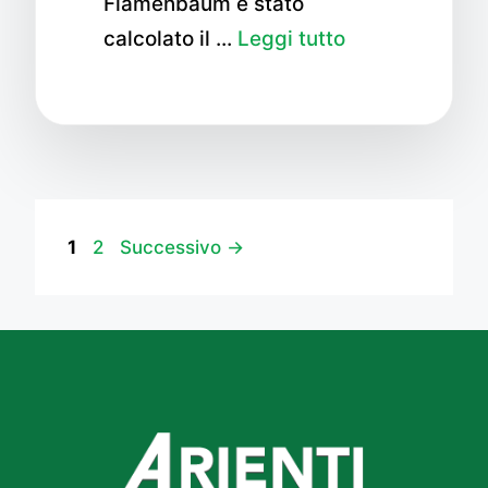
Flamenbaum è stato
calcolato il …
Leggi tutto
Pagina
Pagina
1
2
Successivo
→